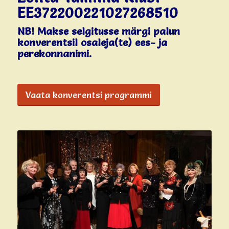
EE372200221027268510
NB! Makse selgitusse märgi palun
konverentsil osaleja(te) ees- ja
perekonnanimi.
Vaata konverentsi programmi