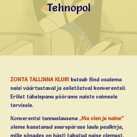
Tehnopol
ZONTA TALLINNA KLUBI
kutsub Sind osalema
naisi väärtustaval ja esiletõstval konverentsil.
Erilist tähelepanu pöörame naiste vaimsele
tervisele.
Konverentsi tunnuslausena
„Ma olen ju naine“
oleme kasutanud suurepärase laulu pealkirja,
mille sõnades on hästi tabatud naise olemust.