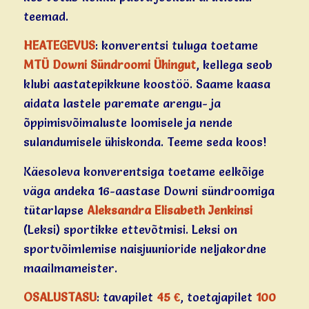
teemad.
HEATEGEVUS
: konverentsi tuluga toetame
MTÜ Downi Sündroomi Ühingut
, kellega seob
klubi aastatepikkune koostöö. Saame kaasa
aidata lastele paremate arengu- ja
õppimisvõimaluste loomisele ja nende
sulandumisele ühiskonda. Teeme seda koos!
Käesoleva konverentsiga toetame eelkõige
väga andeka 16-aastase Downi sündroomiga
tütarlapse
Aleksandra Elisabeth Jenkinsi
(Leksi) sportikke ettevõtmisi. Leksi on
sportvõimlemise naisjuunioride neljakordne
maailmameister.
OSALUSTASU
: tavapilet
45 €
, toetajapilet
100