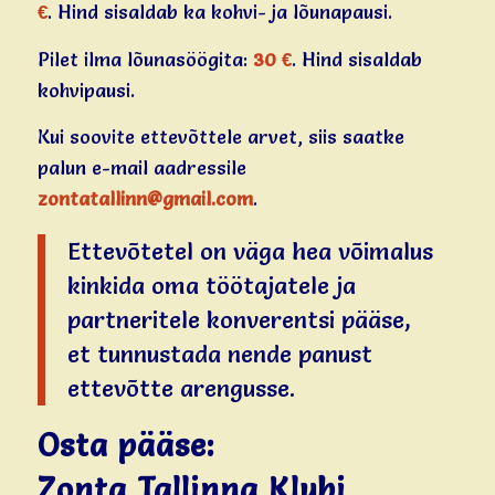
€
.
Hind sisaldab ka kohvi- ja lõunapausi.
Pilet ilma lõunasöögita:
30 €
. Hind sisaldab
kohvipausi.
Kui soovite ettevõttele arvet, siis saatke
palun e-mail aadressile
zontatallinn@gmail.com
.
Ettevõtetel on väga hea võimalus
kinkida oma töötajatele ja
partneritele konverentsi pääse,
et tunnustada nende panust
ettevõtte arengusse.
Osta pääse:
Zonta Tallinna Klubi