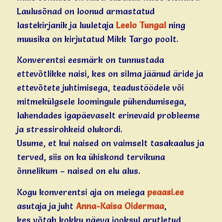
Laulusõnad on loonud armastatud
lastekirjanik ja luuletaja
Leelo Tungal
ning
muusika on kirjutatud Mikk Targo poolt.
Konverentsi eesmärk on tunnustada
ettevõtlikke naisi, kes on silma jäänud äride ja
ettevõtete juhtimisega, teadustöödele või
mitmekülgsele loomingule pühendumisega,
lahendades igapäevaselt erinevaid probleeme
ja stressirohkeid olukordi.
Usume, et kui naised on vaimselt tasakaalus ja
terved, siis on ka ühiskond tervikuna
õnnelikum – naised on elu alus.
Kogu konverentsi aja on meiega
peaasi.ee
asutaja ja juht
Anna-Kaisa Oidermaa
,
kes võtab kokku päeva jooksul arutletud