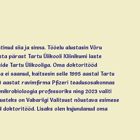
tinud siia ja sinna. Tööelu alustasin Võru
a pärast Tartu Ülikooli Kliinikumi laste
side Tartu Ülikooliga. Oma doktoritööd
da ei saanud, kaitsesin selle 1995 aastal Tartu
in 6 aastat ravimfirma Pfizeri teadusosakonnas
e mikrobioloogia professoriks ning 2023 valiti
tusteks on Vabariigi Valitsust nõustava esimese
d doktoritööd. Lisaks olen kujundanud oma