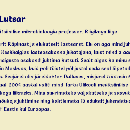
 Lutsar
tsiinilise mikrobioloogia professor, Riigikogu liige
rit Räpinast ja elukutselt lastearst. Elu on aga mind juh
 Keskhaiglas lasteosakonna juhatajana, kust mind 3 aast
aiguste osakondi juhtima kutsuti. Sealt algas ka minu 
in Moskvas, kuid poliitilistel põhjustel seda seal lõpeta
is. Seejärel olin järeldoktor Dallases, misjärel töötas
aal. 2004 aastal valiti mind Tartu Ülikooli meditsiinilis
gikogu liikmeks. Minu suurimateks väljakutseks ja saavu
õukoja juhtimine ning kahtlemata 13 edukalt juhendatu
ii Eestis kui Euroopas.