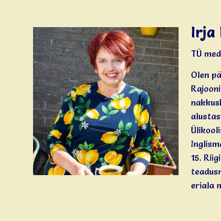
Irja
TÜ medi
Olen pä
Rajooni
nakkush
alustas
Ülikool
Inglism
15. Rii
teadusn
eriala n